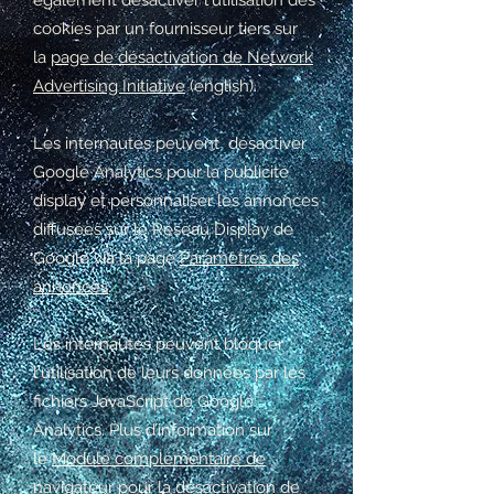
également désactiver l'utilisation des
cookies par un fournisseur tiers sur
la
page de désactivation de Network
Advertising Initiative
(english).
Les internautes peuvent désactiver
Google Analytics pour la publicité
display et personnaliser les annonces
diffusées sur le Réseau Display de
Google via la page
Paramètres des
annonces
.
Les internautes peuvent bloquer
l'utilisation de leurs données par les
fichiers JavaScript de Google
Analytics. Plus d’information sur
le
Module complémentaire de
navigateur pour la désactivation
de