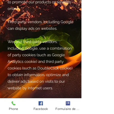
to promote our products or services
online.
Third party vendors, including Google
can display ads on websites.
We, and third-party vendors,
including Google, use a combination
of party cookies (such as Google
Analytics cookie) and third party
cookies (such as DoubleClick cookie)
to obtain information, optimize and
deliver ads based on visits to our
website by Internet users.
Internet users can disable the use of
cookies by Google via the
Advertising
Phone
Facebook
Formulaire de contact