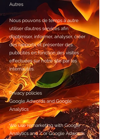
Autres
Nous pouvons de temps à autre
utiliser d’autres services afin
d’optimiser, informer, analyser, créer
des rapports et présenter des
publicités en fonction des visites
effectuées sur notre site par les
internautes.
Privacy policies
Google Adwords and Google
Analytics
We use remarketing with Google
Analytics and / or Google Adwords