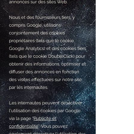
annonces sur des sites Web.
Nous et des fournisseurs tiers, y
compris Google, utilisons
conjointement des cookies
propriétaires (tels que le cookie
Google Analytics) et des cookies tiers
(tels que le cookie DoubleClick) pour
obtenir des informations, optimiser et
diffuser des annonces en fonction
des visites effectuées sur notre site
par les internautes.
Les internautes peuvent désactiver
l'utilisation des cookies par Google
via la page "
Publicité et
confidentialité
". Vous pouvez