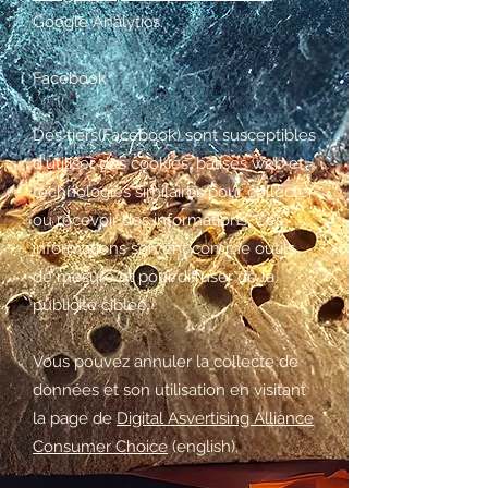
Google Analytics.
Facebook
Des tiers(Facebook) sont susceptibles
d'utiliser des cookies, balises web et
technologies similaires pour collecter
ou recevoir des informations. Ces
informations servent comme outils
de mesure et pour diffuser de la
publicité ciblée.
Vous pouvez annuler la collecte de
données et son utilisation en visitant
la page de
Digital Asvertising Alliance
Consumer Choice
(english).